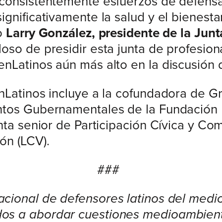
 consistentemente esfuerzos de defens
gnificativamente la salud y el bienesta
jo
Larry González, presidente de la Junt
lloso de presidir esta junta de profesio
Latinos aún más alto en la discusión de
nLatinos incluye a la cofundadora de G
ntos Gubernamentales de la Fundación 
nta senior de Participación Cívica y Com
ón (LCV).
###
cional de defensores latinos del medi
os a abordar cuestiones medioambient