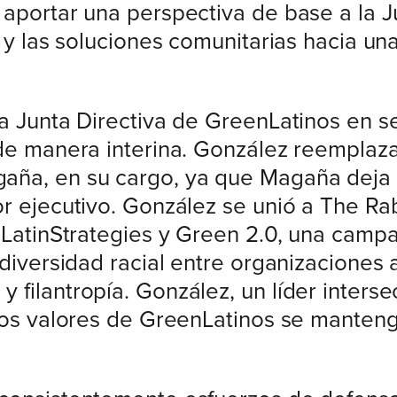
 aportar una perspectiva de base a la 
 y las soluciones comunitarias hacia una 
la Junta Directiva de GreenLatinos en 
 de manera interina. González reemplaz
aña, en su cargo, ya que Magaña deja l
or ejecutivo. González se unió a The 
a LatinStrategies y Green 2.0, una cam
a diversidad racial entre organizaciones
filantropía. González, un líder intersec
 los valores de GreenLatinos se manten