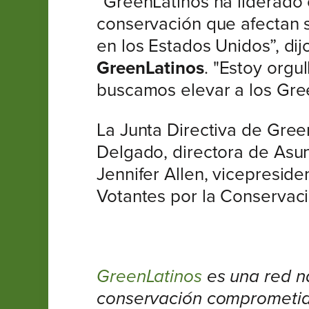
“GreenLatinos ha liderado
conservación que afectan si
en los Estados Unidos”, di
GreenLatinos
. "Estoy orgu
buscamos elevar a los Green
La Junta Directiva de Gree
Delgado, directora de Asu
Jennifer Allen, vicepreside
Votantes por la Conservaci
GreenLatinos
es una red na
conservación comprometid