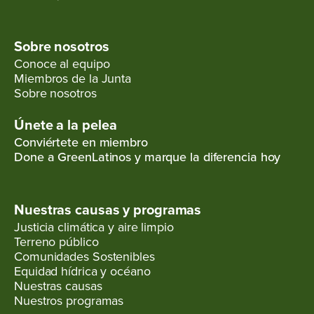
disputas por recursos. Una transición
justa debe alejarnos de esos
sistemas, no reforzarlos.
Sobre nosotros
Conoce al equipo
Lo que está
Miembros de la Junta
Sobre nosotros
impulsando
Únete a la pelea
GreenLatinos
Conviértete en miembro
Done a GreenLatinos y marque la diferencia hoy
A medida que fortalecemos nuestro
trabajo internacional, en
GreenLatinos estamos enfocados en:
Nuestras causas y programas
Justicia climática y aire limpio
Terreno público
Construir solidaridad entre países:
Comunidades Sostenibles
Fortalecer las relaciones entre
Equidad hídrica y océano
comunidades latinas en Estados
Nuestras causas
Unidos y comunidades en América
Nuestros programas
Latina, reconociendo que nuestras