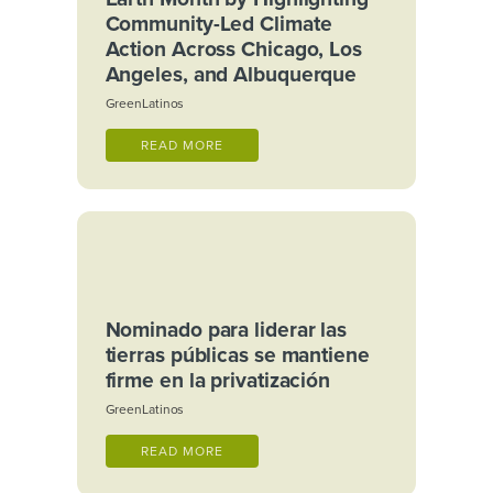
claro: una transición que deja atrás a
Community-Led Climate
los trabajadores, ignora a las
Action Across Chicago, Los
comunidades o repite las mismas
prácticas extractivas no es justa. Es
Angeles, and Albuquerque
simplemente más de lo mismo.
GreenLatinos
Lo que esto
READ MORE
significa para
las
comunidades
Nominado para liderar las
latinas en
tierras públicas se mantiene
firme en la privatización
Estados
GreenLatinos
Unidos
READ MORE