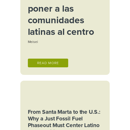
poner a las
comunidades
latinas al centro
Meisei
Read in English here.
READ MORE
Por Irene Burga, Directora de
Justicia Climática y Aire Limpio en
GreenLatinos
Esta semana, líderes de todo el
mundo se reúnen en Santa Marta,
Colombia, para algo que no
From Santa Marta to the U.S.:
habíamos visto antes: una
Why a Just Fossil Fuel
conferencia global enfocada en
Phaseout Must Center Latino
cómo dejar los combustibles fósiles