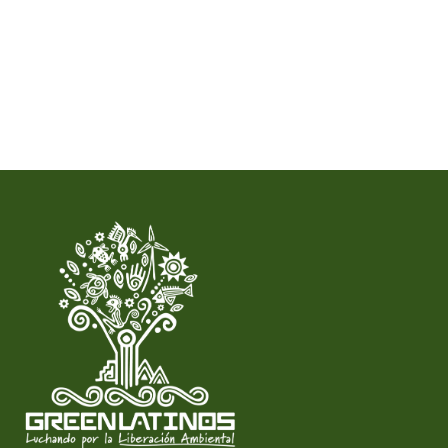
Esto significa que las comunidades
deben participar desde el inicio en la
toma de decisiones, no solo al final.
Significa que los trabajadores
necesitan oportunidades reales de
empleo, no promesas. Y significa
que las comunidades afectadas
necesitan inversión, apoyo y
cuidado.
También implica ser honestos sobre
lo que no funciona. No podemos
depender de soluciones que dicen
avanzar pero mantienen la
dependencia a los combustibles
fósiles. Si no reducimos las
emisiones desde la fuente, no
estamos resolviendo el problema.
Además, no podemos ignorar el
contexto más amplio. Los
combustibles fósiles están ligados a
conflictos globales, militarización y