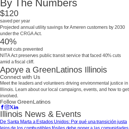
By The Numbers
$120
saved per year
Projected annual utility savings for Ameren customers by 2030
under the CRGA Act.
40%
transit cuts prevented
NITA Act preserves public transit service that faced 40% cuts
amid a fiscal cliff.
Apoye a GreenLatinos
Illinois
Connect with Us
Meet the leaders and volunteers driving environmental justice in
Illinois
. Learn about our local campaigns, events, and how to get
involved.
Follow GreenLatinos
Illinois
News & Events
De Santa Marta a Estados Unidos: Por qué una transición justa
lejos de los combustibles fósiles debe poner a las comunidades