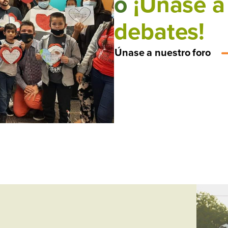
o
¡Únase a
debates!
Únase a nuestro foro