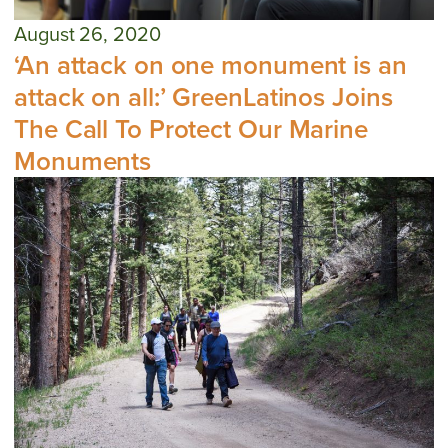
August 26, 2020
‘An attack on one monument is an
attack on all:’ GreenLatinos Joins
The Call To Protect Our Marine
Monuments